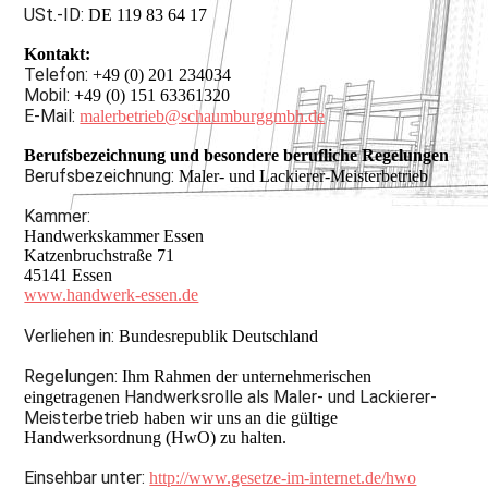
USt.-ID:
DE 119 83 64 17
Kontakt:
Telefon:
+49 (0) 201 234034
Mobil:
+49 (0) 151 63361320
E-Mail:
malerbetrieb@schaumburggmbh.de
Berufsbezeichnung und besondere berufliche Regelungen
Berufsbezeichnung:
Maler- und Lackierer-Meisterbetrieb
Kammer:
Handwerkskammer Essen
Katzenbruchstraße 71
45141 Essen
www.handwerk-essen.de
Verliehen in:
Bundesrepublik Deutschland
Regelungen:
Ihm Rahmen der unternehmerischen
Handwerksrolle als Maler- und Lackierer-
eingetragenen
Meisterbetrieb
haben wir uns an die gültige
Handwerksordnung (HwO) zu halten.
Einsehbar unter:
http://www.gesetze-im-internet.de/hwo