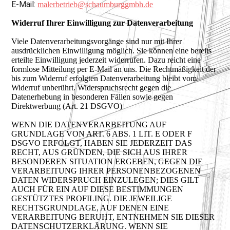
E-Mail:
malerbetrieb@schaumburggmbh.de
Widerruf Ihrer Einwilligung zur Datenverarbeitung
Viele Datenverarbeitungsvorgänge sind nur mit Ihrer
ausdrücklichen Einwilligung möglich. Sie können eine bereits
erteilte Einwilligung jederzeit widerrufen. Dazu reicht eine
formlose Mitteilung per E-Mail an uns. Die Rechtmäßigkeit der
bis zum Widerruf erfolgten Datenverarbeitung bleibt vom
Widerruf unberührt. Widerspruchsrecht gegen die
Datenerhebung in besonderen Fällen sowie gegen
Direktwerbung (Art. 21 DSGVO)
WENN DIE DATENVERARBEITUNG AUF
GRUNDLAGE VON ART. 6 ABS. 1 LIT. E ODER F
DSGVO ERFOLGT, HABEN SIE JEDERZEIT DAS
RECHT, AUS GRÜNDEN, DIE SICH AUS IHRER
BESONDEREN SITUATION ERGEBEN, GEGEN DIE
VERARBEITUNG IHRER PERSONENBEZOGENEN
DATEN WIDERSPRUCH EINZULEGEN; DIES GILT
AUCH FÜR EIN AUF DIESE BESTIMMUNGEN
GESTÜTZTES PROFILING. DIE JEWEILIGE
RECHTSGRUNDLAGE, AUF DENEN EINE
VERARBEITUNG BERUHT, ENTNEHMEN SIE DIESER
DATENSCHUTZERKLÄRUNG. WENN SIE